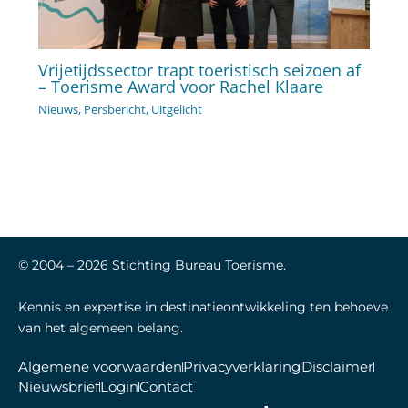
Vrijetijdssector trapt toeristisch seizoen af
– Toerisme Award voor Rachel Klaare
Nieuws
,
Persbericht
,
Uitgelicht
© 2004 –
2026
Stichting Bureau Toerisme.
Kennis en expertise in destinatieontwikkeling ten behoeve
van het algemeen belang.
Algemene voorwaarden
Privacyverklaring
Disclaimer
Nieuwsbrief
Login
Contact