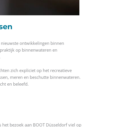
ssen
e nieuwste ontwikkelingen binnen
 praktijk op binnenwateren en
.
hten zich expliciet op het recreatieve
lassen, meren en beschutte binnenwateren.
cht en beleefd.
ns het bezoek aan BOOT Düsseldorf viel op