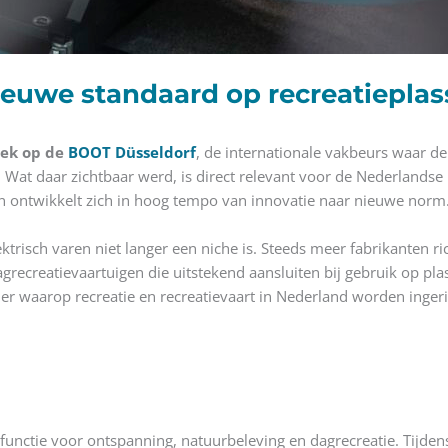
nieuwe standaard op recreatiepla
oek op de
BOOT Düsseldorf
, de internationale vakbeurs waar d
Wat daar zichtbaar werd, is direct relevant voor de Nederlandse
en ontwikkelt zich in hoog tempo van innovatie naar nieuwe norm
risch varen niet langer een niche is. Steeds meer fabrikanten ric
grecreatievaartuigen die uitstekend aansluiten bij gebruik op p
er waarop recreatie en recreatievaart in Nederland worden ingeri
 functie voor ontspanning, natuurbeleving en dagrecreatie. Tijde