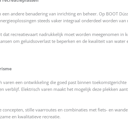
n recreatieplassen
 een andere benadering van inrichting en beheer. Op BOOT Düsse
nergieoplossingen steeds vaker integraal onderdeel worden van 
it dat recreatievaart nadrukkelijk moet worden meegenomen in 
j kansen om geluidsoverlast te beperken en de kwaliteit van water
erisme
ch varen een ontwikkeling die goed past binnen toekomstgerichte 
 en verblijf. Elektrisch varen maakt het mogelijk deze plekken aan
 concepten, stille vaarroutes en combinaties met fiets- en wande
zame en kwalitatieve recreatie.