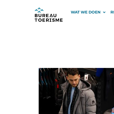
Ga
naar
WAT WE DOEN
R
de
inhoud