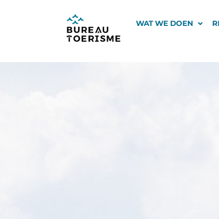
Ga
naar
WAT WE DOEN
R
de
inhoud