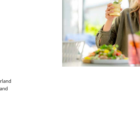
rland
land