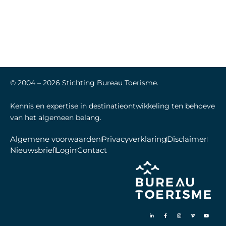
© 2004 –
2026
Stichting Bureau Toerisme.
Kennis en expertise in destinatieontwikkeling ten behoeve
van het algemeen belang.
Algemene voorwaarden
Privacyverklaring
Disclaimer
Nieuwsbrief
Login
Contact
L
F
I
V
Y
i
a
n
i
o
n
c
s
m
u
k
e
t
e
t