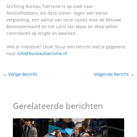
Stichting Bureau Toerisme is op zoek naar
fietsliefhebbers die deze zomer, tegen een kleine
vergoeding, een aantal van onze routes door de Betuwe,
Bommelerwaard en het Land van Maas en Waal willen
controleren op lengte en kwaliteit.
Heb je interesse? Leuk! Stuur een bericht met je gegevens
naar
info@bureautoerisme.nl
←
Vorige Bericht
Volgende Bericht
→
Gerelateerde berichten