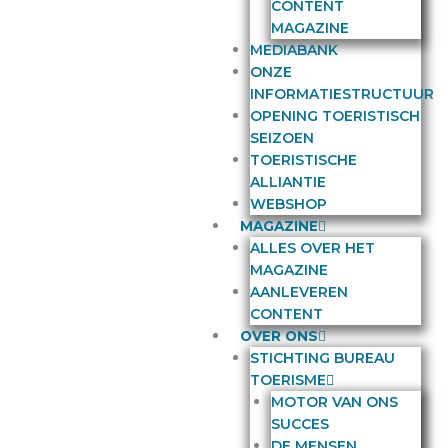
CONTENT
MAGAZINE
MEDIABANK
ONZE
INFORMATIESTRUCTUUR
OPENING TOERISTISCH
SEIZOEN
TOERISTISCHE
ALLIANTIE
WEBSHOP
MAGAZINE
ALLES OVER HET
MAGAZINE
AANLEVEREN
CONTENT
OVER ONS
STICHTING BUREAU
TOERISME
MOTOR VAN ONS
SUCCES
DE MENSEN