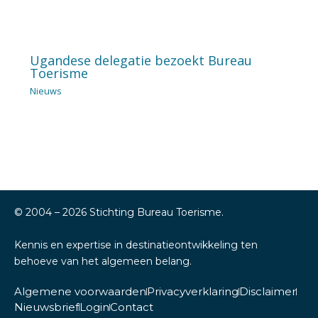
Ugandese delegatie bezoekt Bureau
Toerisme
Nieuws
© 2004 –
2026
Stichting Bureau Toerisme.
Kennis en expertise in destinatieontwikkeling ten
behoeve van het algemeen belang.
Algemene voorwaarden
Privacyverklaring
Disclaimer
Nieuwsbrief
Login
Contact