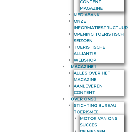
CONTENT
MAGAZINE
MEDIABANK
ONZE
INFORMATIESTRUCTUUR
OPENING TOERISTISCH
SEIZOEN
TOERISTISCHE
ALLIANTIE
WEBSHOP
MAGAZINE
ALLES OVER HET
MAGAZINE
AANLEVEREN
CONTENT
OVER ONS
STICHTING BUREAU
TOERISME
MOTOR VAN ONS
SUCCES
DE MENSEN