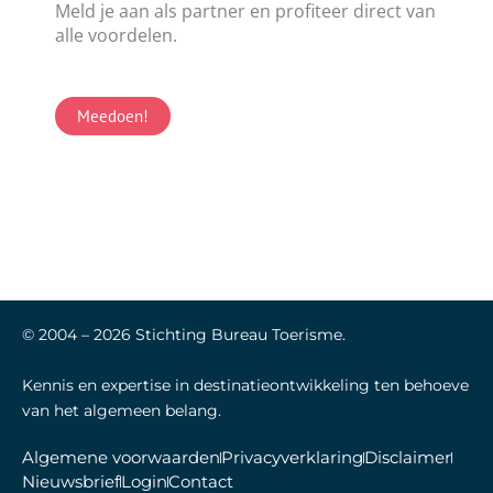
Meld je aan als partner en profiteer direct van
alle voordelen.
Meedoen!
© 2004 –
2026
Stichting Bureau Toerisme.
Kennis en expertise in destinatieontwikkeling ten behoeve
van het algemeen belang.
Algemene voorwaarden
Privacyverklaring
Disclaimer
Nieuwsbrief
Login
Contact