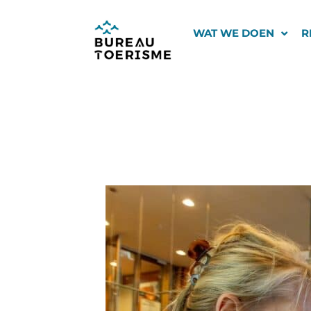
Ga
naar
WAT WE DOEN
R
de
inhoud