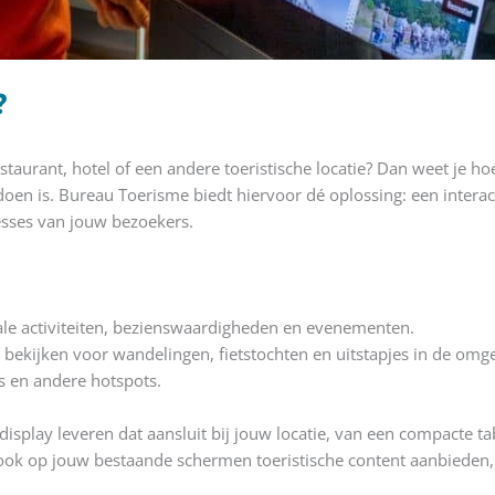
?
aurant, hotel of een andere toeristische locatie? Dan weet je ho
oen is. Bureau Toerisme biedt hiervoor dé oplossing: een interact
esses van jouw bezoekers.
le activiteiten, bezienswaardigheden en evenementen.
n
bekijken voor wandelingen, fietstochten en uitstapjes in de omg
s en andere hotspots.
display leveren dat aansluit bij jouw locatie, van een compacte t
ok op jouw bestaande schermen toeristische content aanbieden, 