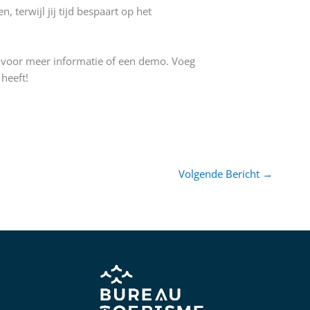
 terwijl jij tijd bespaart op het
voor meer informatie of een demo. Voeg
heeft!
Volgende Bericht
→