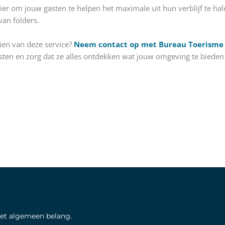
r om jouw gasten te helpen het maximale uit hun verblijf te halen,
an folders.
ien van deze service?
Neem contact op met Bureau Toerisme
sten en zorg dat ze alles ontdekken wat jouw omgeving te bieden 
het algemeen belang.