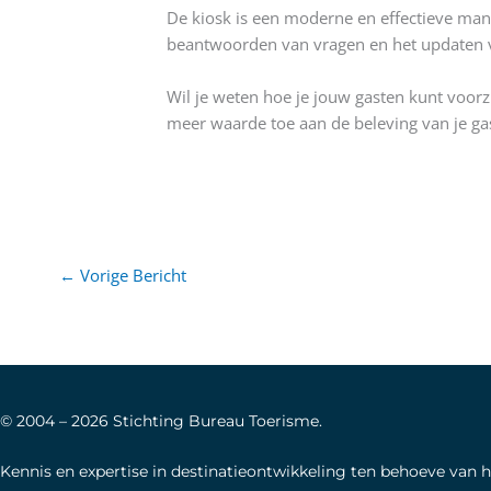
De kiosk is een moderne en effectieve manie
beantwoorden van vragen en het updaten v
Wil je weten hoe je jouw gasten kunt voorz
meer waarde toe aan de beleving van je ga
←
Vorige Bericht
© 2004 –
2026
Stichting Bureau Toerisme.
Kennis en expertise in destinatieontwikkeling ten behoeve van 