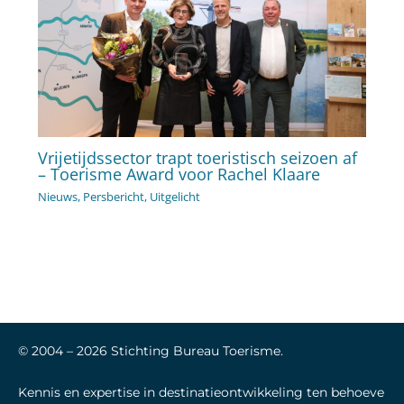
Vrijetijdssector trapt toeristisch seizoen af
– Toerisme Award voor Rachel Klaare
Nieuws
,
Persbericht
,
Uitgelicht
© 2004 –
2026
Stichting Bureau Toerisme.
Kennis en expertise in destinatieontwikkeling ten behoeve