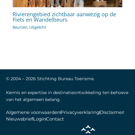
Rivierengebied zichtbaar aanwezig op de
Fiets en Wandelbeurs
Beurzen
,
Uitgelicht
© 2004 –
2026
Stichting Bureau Toerisme.
Kennis en expertise in destinatieontwikkeling ten behoeve
van het algemeen belang.
Algemene voorwaarden
Privacyverklaring
Disclaimer
Nieuwsbrief
Login
Contact