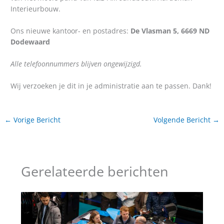
Interieurbouw.
Ons nieuwe kantoor- en postadres:
De Vlasman 5, 6669 ND
Dodewaard
Alle telefoonnummers blijven ongewijzigd.
Wij verzoeken je dit in je administratie aan te passen. Dank!
←
Vorige Bericht
Volgende Bericht
→
Gerelateerde berichten