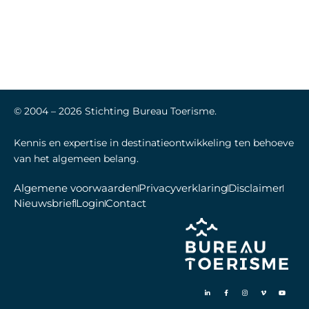
© 2004 –
2026
Stichting Bureau Toerisme.
Kennis en expertise in destinatieontwikkeling ten behoeve
van het algemeen belang.
Algemene voorwaarden
Privacyverklaring
Disclaimer
Nieuwsbrief
Login
Contact
L
F
I
V
Y
i
a
n
i
o
n
c
s
m
u
k
e
t
e
t