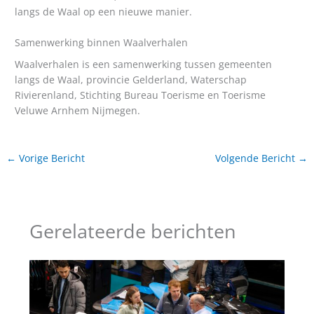
langs de Waal op een nieuwe manier.
Samenwerking binnen Waalverhalen
Waalverhalen is een samenwerking tussen gemeenten
langs de Waal, provincie Gelderland, Waterschap
Rivierenland, Stichting Bureau Toerisme en Toerisme
Veluwe Arnhem Nijmegen.
←
Vorige Bericht
Volgende Bericht
→
Gerelateerde berichten