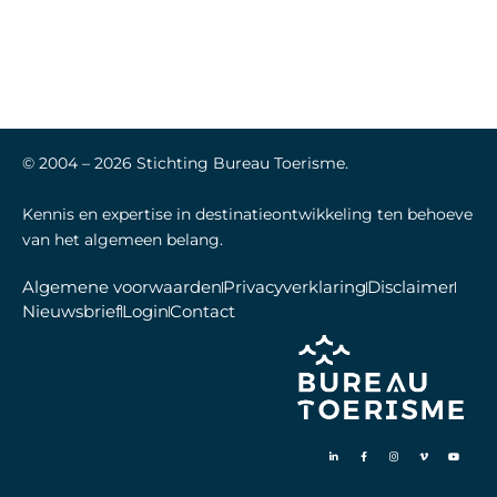
© 2004 –
2026
Stichting Bureau Toerisme.
Kennis en expertise in destinatieontwikkeling ten behoeve
van het algemeen belang.
Algemene voorwaarden
Privacyverklaring
Disclaimer
Nieuwsbrief
Login
Contact
L
F
I
V
Y
i
a
n
i
o
n
c
s
m
u
k
e
t
e
t
e
b
a
o
u