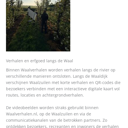
Verhalen en erfgoed langs de Waal
Binnen Waalverhalen worden verhalen langs de rivier op
verschillende manieren ontsloten. Langs de Waaldijk
verschijnen Waalzuilen met korte verhalen en QR-codes die
bezoekers verbinden met een interactieve digitale kaart vol
routes, locaties en achtergrondverhalen.
De videobeelden worden straks gebruikt binnen
Waalverhalen.nl, op de Waalzuilen en via de
communicatiekanalen van de betrokken partners. Zo
ontdekken bezoekers, recreanten en inwoners de verhalen