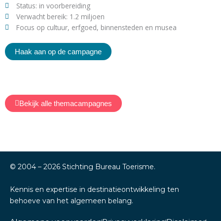
Status: in voorbereiding
Verwacht bereik: 1.2 miljoen
Focus op cultuur, erfgoed, binnensteden en musea
Haak aan op de campagne
Bekijk alle themacampagnes
© 2004 –
2026
Stichting Bureau Toerisme.
Kennis en expertise in destinatieontwikkeling ten
behoeve van het algemeen belang.