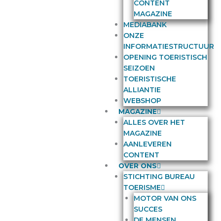
CONTENT
MAGAZINE
MEDIABANK
ONZE
INFORMATIESTRUCTUUR
OPENING TOERISTISCH
SEIZOEN
TOERISTISCHE
ALLIANTIE
WEBSHOP
MAGAZINE
ALLES OVER HET
MAGAZINE
AANLEVEREN
CONTENT
OVER ONS
STICHTING BUREAU
TOERISME
MOTOR VAN ONS
SUCCES
DE MENSEN