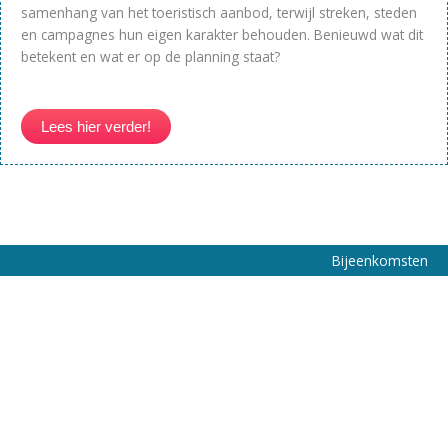
samenhang van het toeristisch aanbod, terwijl streken, steden
en campagnes hun eigen karakter behouden. Benieuwd wat dit
betekent en wat er op de planning staat?
Lees hier verder!
Bijeenkomsten
VOLLEDIGE AGENDA
Bekijk onze agenda voor een actueel overzicht van
evenementen en activiteiten.