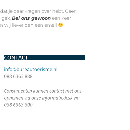
 dat je daar vragen over hebt. Geen
e gek.
Bel ons gewoon
een keer
n wij liever dan een email
CONTACT
info@bureautoerisme.nl
088 6363 888
Consumenten kunnen contact met ons
opnemen via onze informatiedesk via
088 6363 800