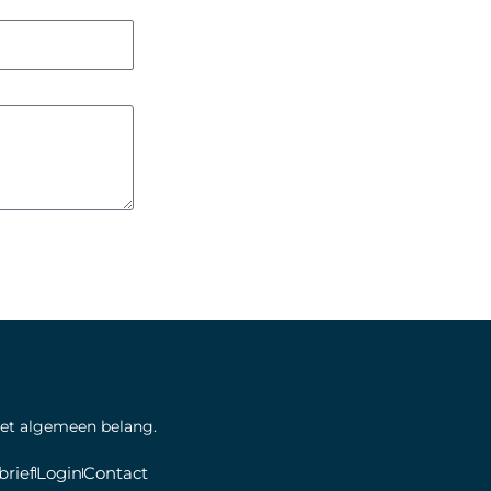
het algemeen belang.
rief
Login
Contact