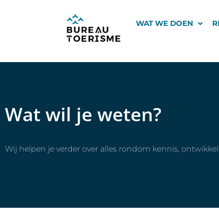
Ga
naar
WAT WE DOEN
R
de
inhoud
Wat wil je weten?
Wij helpen je verder over alles rondom kennis, ontwikke