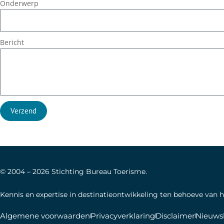
Onderwerp
Bericht
Verzend
© 2004 –
2026
Stichting Bureau Toerisme.
Kennis en expertise in destinatieontwikkeling ten behoeve van 
Algemene voorwaarden
Privacyverklaring
Disclaimer
Nieuwsb