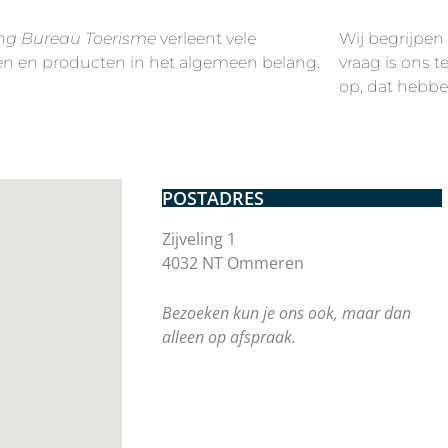
ing Bureau Toerisme
verleent vele
Wij begrijpen
en en producten in het algemeen belang.
vraag is ons t
op, dat hebbe
POSTADRES
Zijveling 1
4032 NT Ommeren
Bezoeken kun je ons ook, maar dan
alleen op afspraak.