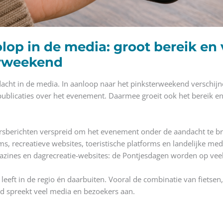
op in de media: groot bereik en v
erweekend
cht in de media. In aanloop naar het pinksterweekend verschijne
publicaties over het evenement. Daarmee groeit ook het bereik e
rsberichten verspreid om het evenement onder de aandacht te bre
ms, recreatieve websites, toeristische platforms en landelijke me
gazines en dagrecreatie-websites: de Pontjesdagen worden op vee
 leeft in de regio én daarbuiten. Vooral de combinatie van fietsen
nd spreekt veel media en bezoekers aan.