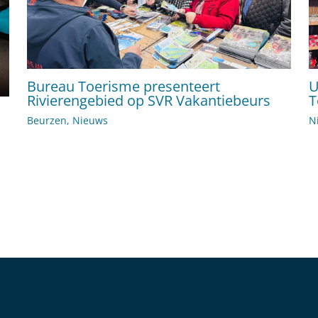
Bureau Toerisme presenteert
U
Rivierengebied op SVR Vakantiebeurs
T
Beurzen
,
Nieuws
N