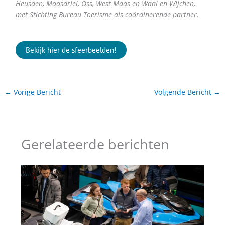
Heusden, Maasdriel, Oss, West Maas en Waal en Wijchen,
met Stichting Bureau Toerisme als coördinerende partner.
Bekijk hier de sfeerbeelden!
←
Vorige Bericht
Volgende Bericht
→
Gerelateerde berichten