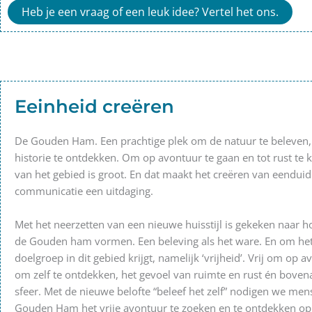
Heb je een vraag of een leuk idee? Vertel het ons.
Eeinheid creëren
De Gouden Ham. Een prachtige plek om de natuur te beleven, 
historie te ontdekken. Om op avontuur te gaan en tot rust te 
van het gebied is groot. En dat maakt het creëren van eenduid
communicatie een uitdaging.
Met het neerzetten van een nieuwe huisstijl is gekeken naar h
de Gouden ham vormen. Een beleving als het ware. En om het
doelgroep in dit gebied krijgt, namelijk ‘vrijheid’. Vrij om op a
om zelf te ontdekken, het gevoel van ruimte en rust én bov
sfeer. Met de nieuwe belofte “beleef het zelf” nodigen we men
Gouden Ham het vrije avontuur te zoeken en te ontdekken op 