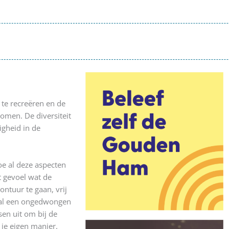
te recreëren en de
komen. De diversiteit
igheid in de
oe al deze aspecten
 gevoel wat de
vontuur te gaan, vrij
enal een ongedwongen
sen uit om bij de
je eigen manier.