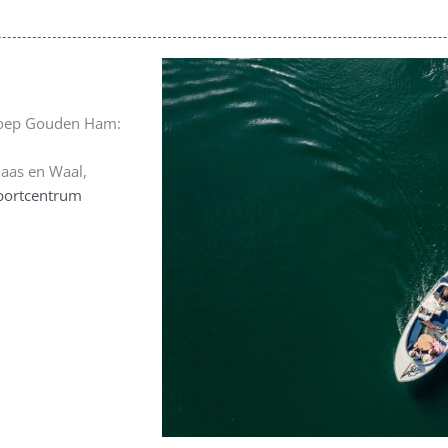
roep Gouden Ham:
Maas en Waal,
portcentrum