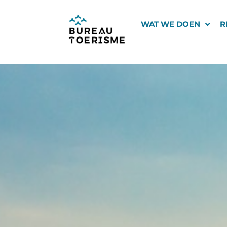
Ga
naar
WAT WE DOEN
R
de
inhoud