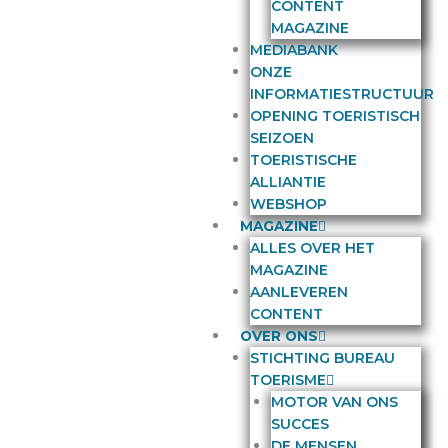
CONTENT
MAGAZINE
MEDIABANK
ONZE
INFORMATIESTRUCTUUR
OPENING TOERISTISCH
SEIZOEN
TOERISTISCHE
ALLIANTIE
WEBSHOP
MAGAZINE
ALLES OVER HET
MAGAZINE
AANLEVEREN
CONTENT
OVER ONS
STICHTING BUREAU
TOERISME
MOTOR VAN ONS
SUCCES
DE MENSEN