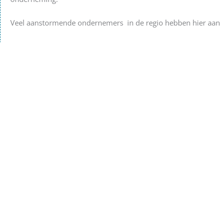
Veel aanstormende ondernemers in de regio hebben hier aa
In de jaren daarna heeft het idee een landelijk vervolg gehad 
talenten gehoolpen. Een mooi voorbeeld van een initiatief van