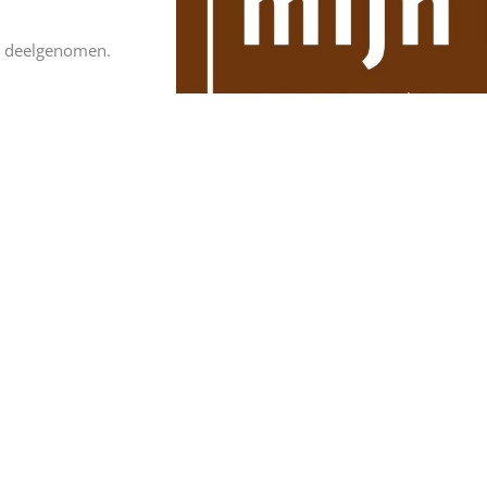
n deelgenomen.
en zo zijn honderden
uit onze regio.