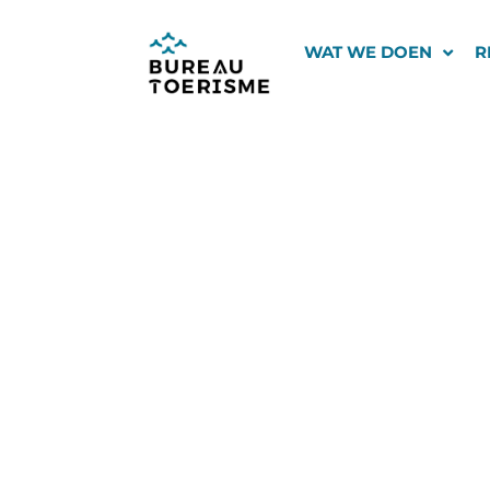
Ga
naar
WAT WE DOEN
R
de
inhoud