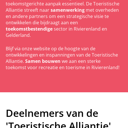
toekomstgerichte aanpak essentieel. De Toeristische
Alliantie streeft naar
samenwerking
met overheden
en andere partners om een strategische visie te
ontwikkelen die bijdraagt aan een
toekomstbestendige
sector in Rivierenland en
Gelderland.
Blijf via onze website op de hoogte van de
ontwikkelingen en inspanningen van de Toeristische
Alliantie.
Samen bouwen
we aan een sterke
toekomst voor recreatie en toerisme in Rivierenland!
Deelnemers van de
'Toeristische Alliantie'