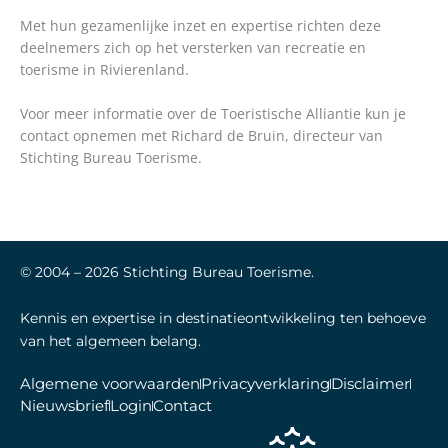
Met hun gezamenlijke inzet en expertise richten deze
deelnemers zich op het versterken van recreatie en
toerisme in Rivierenland.
Voor meer informatie over de Toeristische Alliantie kun je
contact opnemen met Richard de Bruin, directeur van
Stichting Bureau Toerisme.
© 2004 –
2026
Stichting Bureau Toerisme.
Kennis en expertise in destinatieontwikkeling ten behoeve
van het algemeen belang.
Algemene voorwaarden
Privacyverklaring
Disclaimer
Nieuwsbrief
Login
Contact