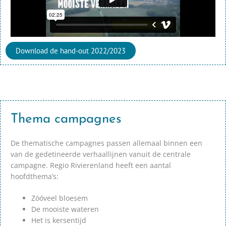
Download de hand-out 2022/2023
Thema campagnes
De thematische campagnes passen allemaal binnen een
van de gedetineerde verhaallijnen vanuit de centrale
campagne. Regio Rivierenland heeft een aantal
hoofdthema’s:
Zóóveel bloesem
De mooiste wateren
Het is kersentijd