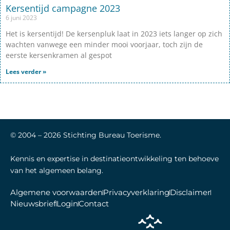
Kersentijd campagne 2023
6 juni 2023
Het is kersentijd! De kersenpluk laat in 2023 iets langer op zich
wachten vanwege een minder mooi voorjaar, toch zijn de
eerste kersenkramen al gespot
Lees verder »
© 2004 –
2026
Stichting Bureau Toerisme.
Kennis en expertise in destinatieontwikkeling ten behoeve
van het algemeen belang.
Algemene voorwaarden
Privacyverklaring
Disclaimer
Nieuwsbrief
Login
Contact