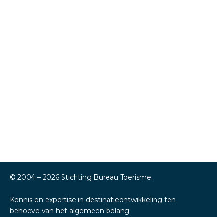
© 2004 –
2026
Stichting Bureau Toerisme.
Kennis en expertise in destinatieontwikkeling ten
behoeve van het algemeen belang.