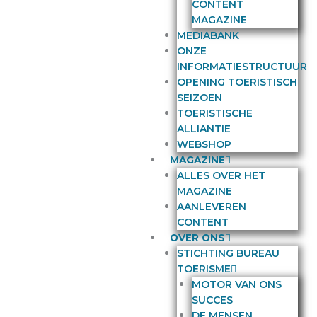
CONTENT
MAGAZINE
MEDIABANK
ONZE
INFORMATIESTRUCTUUR
OPENING TOERISTISCH
SEIZOEN
TOERISTISCHE
ALLIANTIE
WEBSHOP
MAGAZINE
ALLES OVER HET
MAGAZINE
AANLEVEREN
CONTENT
OVER ONS
STICHTING BUREAU
TOERISME
MOTOR VAN ONS
SUCCES
DE MENSEN