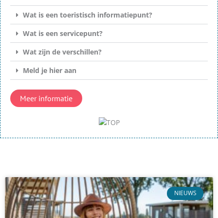
Wat is een toeristisch informatiepunt?
Wat is een servicepunt?
Wat zijn de verschillen?
Meld je hier aan
Meer informatie
P
P
a
a
NIEUWS
g
g
i
i