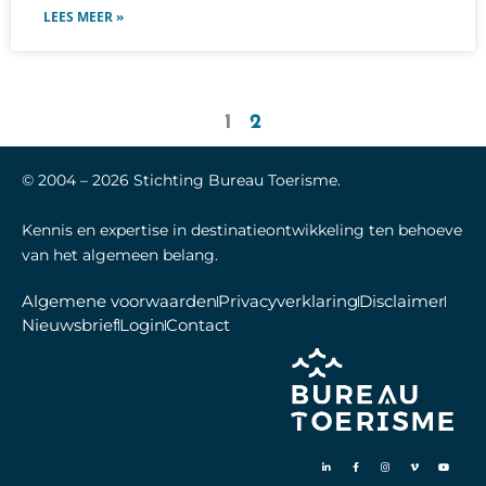
LEES MEER »
1
2
© 2004 –
2026
Stichting Bureau Toerisme.
Kennis en expertise in destinatieontwikkeling ten behoeve
van het algemeen belang.
Algemene voorwaarden
Privacyverklaring
Disclaimer
Nieuwsbrief
Login
Contact
L
F
I
V
Y
i
a
n
i
o
n
c
s
m
u