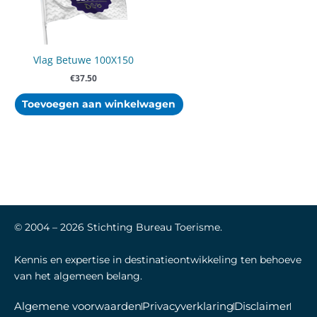
Vlag Betuwe 100X150
€
37.50
Toevoegen aan winkelwagen
© 2004 –
2026
Stichting Bureau Toerisme.
Kennis en expertise in destinatieontwikkeling ten behoeve
van het algemeen belang.
Algemene voorwaarden
Privacyverklaring
Disclaimer