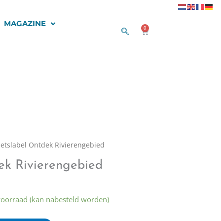
MAGAZINE
0
Winkelwagen
ietslabel Ontdek Rivierengebied
ek Rivierengebied
voorraad (kan nabesteld worden)