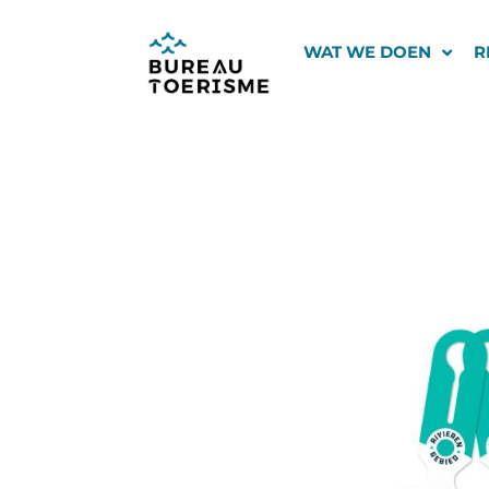
Ga
naar
WAT WE DOEN
R
de
inhoud