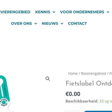
IVIERENGEBIED
KENNIS
VOOR ONDERNEMERS
OVER ONS
NIEUWS
CONTACT
Fietslabel
Home
/
Rivierengebied
/ F
Ontdek
Fietslabel Ontd
Rivierengebied
aantal
€
0.00
Beschikbaarheid:
33 op 