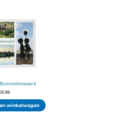
t Bommelerwaard
€
0.00
an winkelwagen