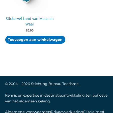
Stickervel Land van Maas en
Waal
€
0.00
Toevoegen aan winkelwagen
© 2004 –
2026
Stichting Bureau Toerisme.
Kennis en expertise in destinatieontwikkeling ten behoeve
van het algemeen belang.
Algemene voorwaarden
Privacyverklaring
Disclaimer