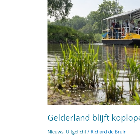
tijd
om
door
te
pakken
Gelderland blijft koplop
Nieuws
,
Uitgelicht
/
Richard de Bruin