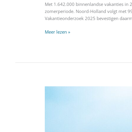
Met 1.642.000 binnenlandse vakanties in 2
zomerperiode. Noord-Holland volgt met 99
Vakantieonderzoek 2025 bevestigen daarmee 
Meer lezen »
Drie
provincies,
één
verhaal!