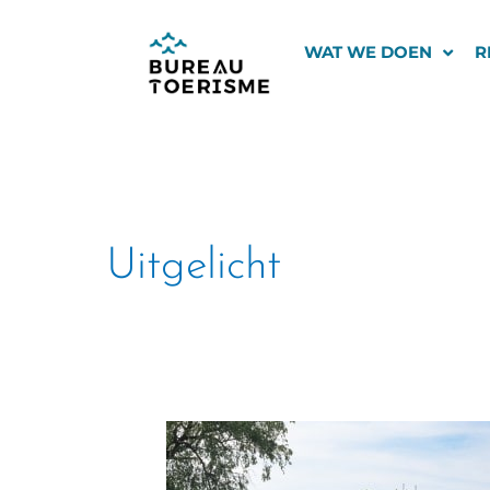
Ga
naar
WAT WE DOEN
R
de
inhoud
Uitgelicht
Gelderland
blijft
koploper: