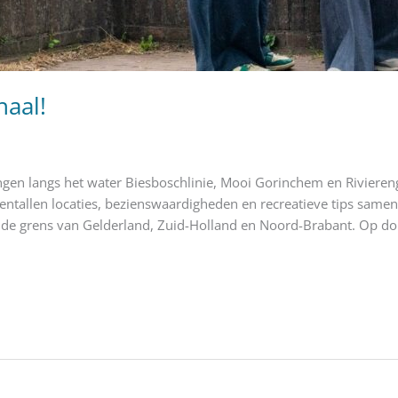
haal!
ngen langs het water Biesboschlinie, Mooi Gorinchem en Riviere
tientallen locaties, bezienswaardigheden en recreatieve tips samen
e grens van Gelderland, Zuid-Holland en Noord-Brabant. Op dond