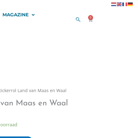
MAGAZINE
0
Winkelwagen
tickerrol Land van Maas en Waal
d van Maas en Waal
voorraad