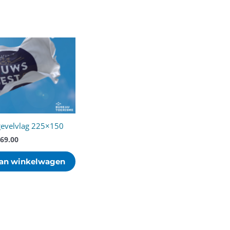
gevelvlag 225×150
69.00
an winkelwagen