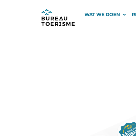
Ga
naar
WAT WE DOEN
R
de
inhoud