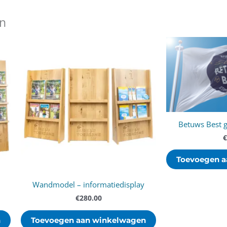
en
Betuws Best 
€
Toevoegen a
Wandmodel – informatiedisplay
€
280.00
n
Toevoegen aan winkelwagen