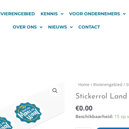
IVIERENGEBIED
KENNIS
VOOR ONDERNEMERS
OVER ONS
NIEUWS
CONTACT
Stickerrol
Home
/
Rivierengebied
/ S
Land
Stickerrol Lan
van
Maas
€
0.00
en
Beschikbaarheid:
15 op 
Waal
aantal