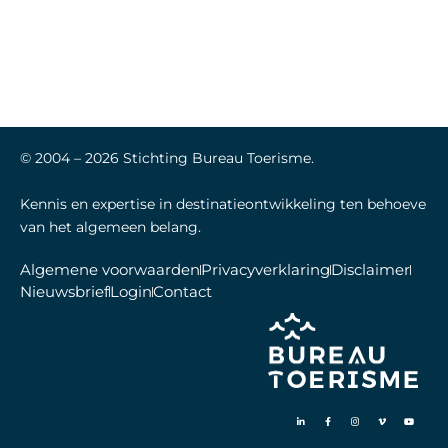
© 2004 –
2026
Stichting Bureau Toerisme.
Kennis en expertise in destinatieontwikkeling ten behoeve
van het algemeen belang.
Algemene voorwaarden
Privacyverklaring
Disclaimer
Nieuwsbrief
Login
Contact
L
F
I
V
Y
i
a
n
i
o
n
c
s
m
u
k
e
t
e
t