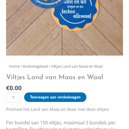
Home
/
Rivierengebied
/ Viltjes Land van Maas en Waal
Viltjes Land van Maas en Waal
€
0.00
Toevoegen aan winkelwagen
Promoot het Land van Maas en Waal met deze viltjes!
Per bundel van 150 viltjes, maximaal 3 bundels per