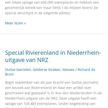
een totale oplage van 600.000 exemplaren en hebben een
gezamenlijk bereik van maar liefst 1.66 miljoen lezers! De
special verschijnt in de volgende edities:
Meer lezen »
Special
Rivierenland
Special Rivierenland in Niederrhein-
in
Niederrhein-
uitgave van NRZ
uitgave
van
Duitse toeristen
,
Gelderse Streken
,
Nieuws
/
Richard de
NRZ
Bruin
Begin september van dit jaar bracht een Duitse journalist
een bezoek aan Rivierenland en daar een artikel over
geschreven wat geplaatst is in ‘Aus den Niederlanden’ in de
Niederrhein-uitgave van de NRZ. Deze uitgave heeft een
oplage van 103.483 exemplaren. Onder begeleiding van