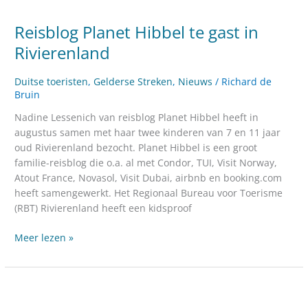
Planet
Reisblog Planet Hibbel te gast in
Hibbel
te
Rivierenland
gast
in
Duitse toeristen
,
Gelderse Streken
,
Nieuws
/
Richard de
Rivierenland
Bruin
Nadine Lessenich van reisblog Planet Hibbel heeft in
augustus samen met haar twee kinderen van 7 en 11 jaar
oud Rivierenland bezocht. Planet Hibbel is een groot
familie-reisblog die o.a. al met Condor, TUI, Visit Norway,
Atout France, Novasol, Visit Dubai, airbnb en booking.com
heeft samengewerkt. Het Regionaal Bureau voor Toerisme
(RBT) Rivierenland heeft een kidsproof
Meer lezen »
Duitse
journaliste