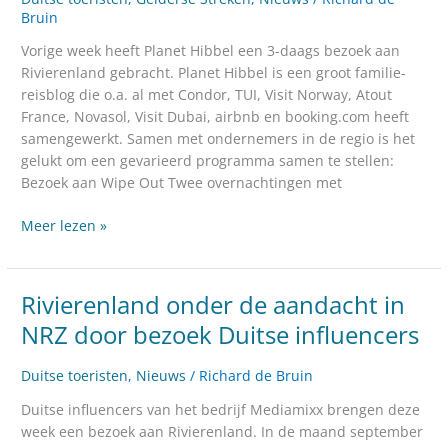
Duitse
Bruin
reisblog
Vorige week heeft Planet Hibbel een 3-daags bezoek aan
Planet
Rivierenland gebracht. Planet Hibbel is een groot familie-
Hibbel
reisblog die o.a. al met Condor, TUI, Visit Norway, Atout
France, Novasol, Visit Dubai, airbnb en booking.com heeft
samengewerkt. Samen met ondernemers in de regio is het
gelukt om een gevarieerd programma samen te stellen:
Bezoek aan Wipe Out Twee overnachtingen met
Meer lezen »
Rivierenland onder de aandacht in
Rivierenland
onder
NRZ door bezoek Duitse influencers
de
aandacht
Duitse toeristen
,
Nieuws
/
Richard de Bruin
in
NRZ
Duitse influencers van het bedrijf Mediamixx brengen deze
door
week een bezoek aan Rivierenland. In de maand september