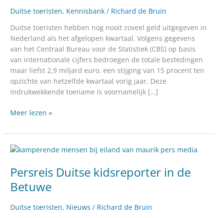
Nederland
Duitse toeristen
,
Kennisbank
/
Richard de Bruin
Duitse toeristen hebben nog nooit zoveel geld uitgegeven in
Nederland als het afgelopen kwartaal. Volgens gegevens
van het Centraal Bureau voor de Statistiek (CBS) op basis
van internationale cijfers bedroegen de totale bestedingen
maar liefst 2,9 miljard euro, een stijging van 15 procent ten
opzichte van hetzelfde kwartaal vorig jaar. Deze
indrukwekkende toename is voornamelijk […]
Meer lezen »
Persreis
Duitse
Persreis Duitse kidsreporter in de
kidsreporter
in
Betuwe
de
Betuwe
Duitse toeristen
,
Nieuws
/
Richard de Bruin