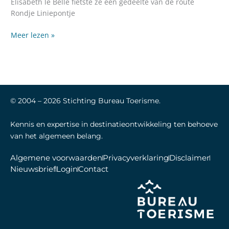
Elisabeth le Belle fietste ze een gedeelte van de route
Rondje Liniepontje
Meer lezen »
© 2004 –
2026
Stichting Bureau Toerisme.
Kennis en expertise in destinatieontwikkeling ten behoeve
van het algemeen belang.
Algemene voorwaarden
Privacyverklaring
Disclaimer
Nieuwsbrief
Login
Contact