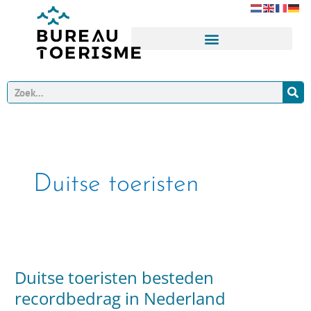
Ga
naar
de
inhoud
Zoeken
Duitse toeristen
Duitse
toeristen
Duitse toeristen besteden
besteden
recordbedrag
recordbedrag in Nederland
in