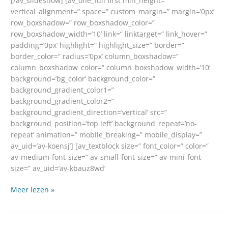
[/av_slideshow] [av_one_full first min_height=”
vertical_alignment=” space=” custom_margin=” margin=’0px’
row_boxshadow=” row_boxshadow_color=”
row_boxshadow_width=’10’ link=” linktarget=” link_hover=”
padding=’0px’ highlight=” highlight_size=” border=”
border_color=” radius=’0px’ column_boxshadow=”
column_boxshadow_color=” column_boxshadow_width=’10’
background=’bg_color’ background_color=”
background_gradient_color1=”
background_gradient_color2=”
background_gradient_direction=’vertical’ src=”
background_position=’top left’ background_repeat=’no-
repeat’ animation=” mobile_breaking=” mobile_display=”
av_uid=’av-koensj’] [av_textblock size=” font_color=” color=”
av-medium-font-size=” av-small-font-size=” av-mini-font-
size=” av_uid=’av-kbauz8wd’
Meer lezen »
Reisblog