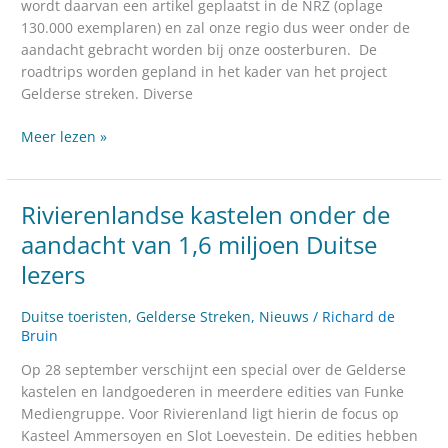
bezoek
wordt daarvan een artikel geplaatst in de NRZ (oplage
Duitse
130.000 exemplaren) en zal onze regio dus weer onder de
influencers
aandacht gebracht worden bij onze oosterburen. De
roadtrips worden gepland in het kader van het project
Gelderse streken. Diverse
Meer lezen »
Rivierenlandse kastelen onder de
Rivierenlandse
kastelen
aandacht van 1,6 miljoen Duitse
onder
lezers
de
aandacht
Duitse toeristen
,
Gelderse Streken
,
Nieuws
/
Richard de
van
Bruin
1,6
miljoen
Op 28 september verschijnt een special over de Gelderse
Duitse
kastelen en landgoederen in meerdere edities van Funke
lezers
Mediengruppe. Voor Rivierenland ligt hierin de focus op
Kasteel Ammersoyen en Slot Loevestein. De edities hebben