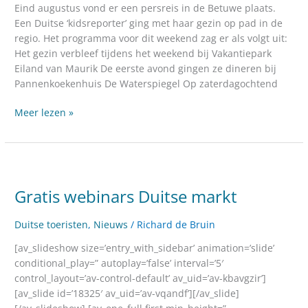
Eind augustus vond er een persreis in de Betuwe plaats.
Een Duitse ‘kidsreporter’ ging met haar gezin op pad in de
regio. Het programma voor dit weekend zag er als volgt uit:
Het gezin verbleef tijdens het weekend bij Vakantiepark
Eiland van Maurik De eerste avond gingen ze dineren bij
Pannenkoekenhuis De Waterspiegel Op zaterdagochtend
Meer lezen »
Gratis
webinars
Gratis webinars Duitse markt
Duitse
markt
Duitse toeristen
,
Nieuws
/
Richard de Bruin
[av_slideshow size=’entry_with_sidebar’ animation=’slide’
conditional_play=” autoplay=’false’ interval=’5′
control_layout=’av-control-default’ av_uid=’av-kbavgzir’]
[av_slide id=’18325′ av_uid=’av-vqandf’][/av_slide]