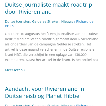
Duitse journaliste maakt roadtrip
maakt
roadtrip
door Rivierenland
door
Rivierenland
Duitse toeristen
,
Gelderse Streken
,
Nieuws
/
Richard de
Bruin
Op 15 en 16 augustus heeft een journaliste van het Duitse
bedrijf Mediamixx een roadtrip gemaakt door Rivierenland
als onderdeel van de campagne Gelderse streken. Het
artikel is deze maand verschenen in de Duitse regionale
krant NRZ, die verschijnt in een oplage van 130.000
exemplaren. Naast het artikel in de krant, is het artikel ook
Meer lezen »
Aandacht voor Rivierenland in
Aandacht
voor
Duitse reisblog Planet Hibbel
Rivierenland
in
Duitse toeristen
,
Gelderse Streken
,
Nieuws
/
Richard de